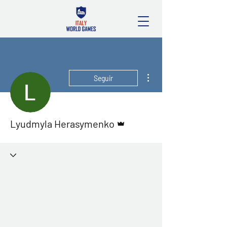
Más acciones
Seguir
Administrador
Lyudmyla Herasymenko